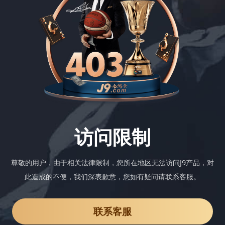
访问限制
尊敬的用户，由于相关法律限制，您所在地区无法访问J9产品，对
此造成的不便，我们深表歉意，您如有疑问请联系客服。
联系客服